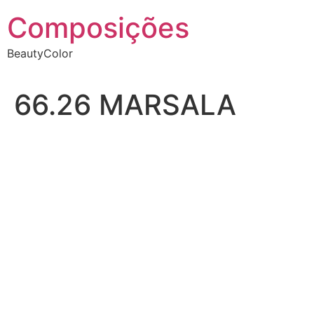
Ir
Composições
para
o
BeautyColor
conteúdo
66.26 MARSALA